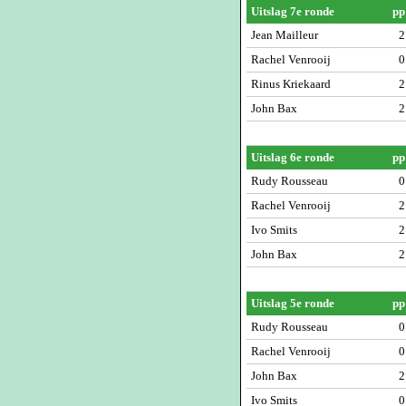
Uitslag 7e ronde
pp
Jean Mailleur
2
Rachel Venrooij
0
Rinus Kriekaard
2
John Bax
2
Uitslag 6e ronde
pp
Rudy Rousseau
0
Rachel Venrooij
2
Ivo Smits
2
John Bax
2
Uitslag 5e ronde
pp
Rudy Rousseau
0
Rachel Venrooij
0
John Bax
2
Ivo Smits
0