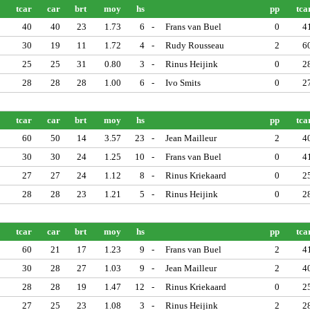
tcar
car
brt
moy
hs
pp
tca
40
40
23
1.73
6
-
Frans van Buel
0
4
30
19
11
1.72
4
-
Rudy Rousseau
2
6
25
25
31
0.80
3
-
Rinus Heijink
0
2
28
28
28
1.00
6
-
Ivo Smits
0
2
tcar
car
brt
moy
hs
pp
tca
60
50
14
3.57
23
-
Jean Mailleur
2
4
30
30
24
1.25
10
-
Frans van Buel
0
4
27
27
24
1.12
8
-
Rinus Kriekaard
0
2
28
28
23
1.21
5
-
Rinus Heijink
0
2
tcar
car
brt
moy
hs
pp
tca
60
21
17
1.23
9
-
Frans van Buel
2
4
30
28
27
1.03
9
-
Jean Mailleur
2
4
28
28
19
1.47
12
-
Rinus Kriekaard
0
2
27
25
23
1.08
3
-
Rinus Heijink
2
2