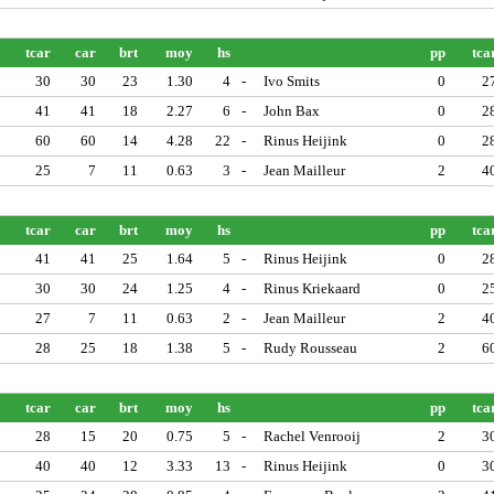
tcar
car
brt
moy
hs
pp
tca
30
30
23
1.30
4
-
Ivo Smits
0
2
41
41
18
2.27
6
-
John Bax
0
2
60
60
14
4.28
22
-
Rinus Heijink
0
2
25
7
11
0.63
3
-
Jean Mailleur
2
4
tcar
car
brt
moy
hs
pp
tca
41
41
25
1.64
5
-
Rinus Heijink
0
2
30
30
24
1.25
4
-
Rinus Kriekaard
0
2
27
7
11
0.63
2
-
Jean Mailleur
2
4
28
25
18
1.38
5
-
Rudy Rousseau
2
6
tcar
car
brt
moy
hs
pp
tca
28
15
20
0.75
5
-
Rachel Venrooij
2
3
40
40
12
3.33
13
-
Rinus Heijink
0
3