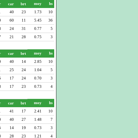
moy
hs
r
car
brt
1
40
23
1.73
10
0
60
11
5.45
36
8
24
31
0.77
5
7
21
28
0.75
3
moy
hs
r
car
brt
0
40
14
2.85
10
1
25
24
1.04
5
5
17
24
0.70
3
8
17
23
0.73
4
moy
hs
r
car
brt
1
41
17
2.41
10
0
40
27
1.48
7
5
14
19
0.73
3
8
28
23
1.21
4