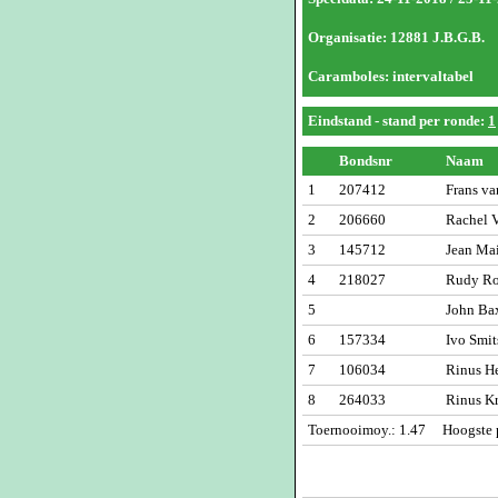
Organisatie: 12881 J.B.G.B.
Caramboles: intervaltabel
Eindstand
- stand per ronde:
1
Bondsnr
Naam
1
207412
Frans va
2
206660
Rachel V
3
145712
Jean Mai
4
218027
Rudy Ro
5
John Bax
6
157334
Ivo Smit
7
106034
Rinus He
8
264033
Rinus Kr
Toernooimoy.: 1.47 Hoogste p