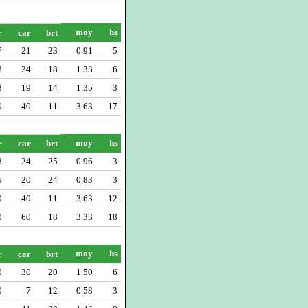
moy
hs
r
car
brt
7
21
23
0.91
5
8
24
18
1.33
6
8
19
14
1.35
3
0
40
11
3.63
17
moy
hs
r
car
brt
8
24
25
0.96
3
5
20
24
0.83
3
0
40
11
3.63
12
0
60
18
3.33
18
moy
hs
r
car
brt
0
30
20
1.50
6
0
7
12
0.58
3