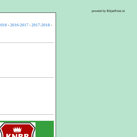
powered by BiljartPoint.nl
2016
-
2016-2017
-
2017-2018
-