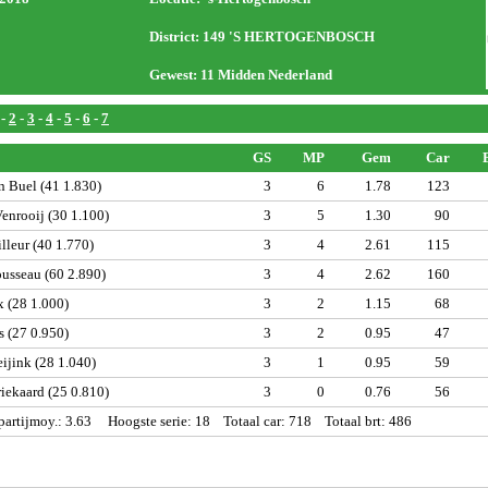
District: 149 'S HERTOGENBOSCH
Gewest: 11 Midden Nederland
-
2
-
3
-
4
-
5
-
6
-
7
GS
MP
Gem
Car
n Buel (41 1.830)
3
6
1.78
123
enrooij (30 1.100)
3
5
1.30
90
lleur (40 1.770)
3
4
2.61
115
usseau (60 2.890)
3
4
2.62
160
 (28 1.000)
3
2
1.15
68
s (27 0.950)
3
2
0.95
47
ijink (28 1.040)
3
1
0.95
59
iekaard (25 0.810)
3
0
0.76
56
artijmoy.: 3.63 Hoogste serie: 18 Totaal car: 718 Totaal brt: 486