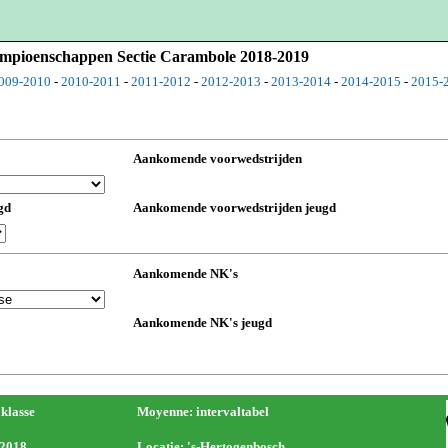
Kampioenschappen Sectie Carambole 2018-2019
009-2010
-
2010-2011
-
2011-2012
-
2012-2013
-
2013-2014
-
2014-2015
-
2015-
Aankomende voorwedstrijden
gd
Aankomende voorwedstrijden jeugd
Aankomende NK's
Aankomende NK's jeugd
 klasse
Moyenne: intervaltabel
-2018
Locatie: 's-Hertogenbosch