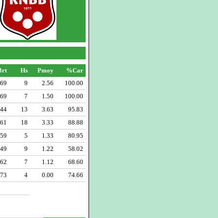
Brt
Hs
Pmoy
%Car
69
9
2.56
100.00
69
7
1.50
100.00
44
13
3.63
95.83
61
18
3.33
88.88
59
5
1.33
80.95
49
9
1.22
58.02
62
7
1.12
68.60
73
4
0.00
74.66