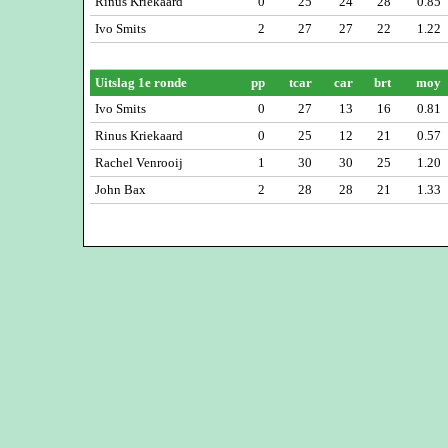
Rinus Kriekaard
0
25
24
28
0.85
Ivo Smits
2
27
27
22
1.22
Uitslag 1e ronde
pp
tcar
car
brt
moy
Ivo Smits
0
27
13
16
0.81
Rinus Kriekaard
0
25
12
21
0.57
Rachel Venrooij
1
30
30
25
1.20
John Bax
2
28
28
21
1.33