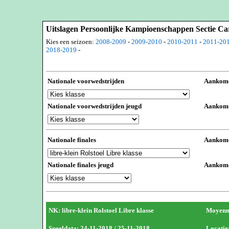
Uitslagen Persoonlijke Kampioenschappen Sectie C
Kies een seizoen:
2008-2009
-
2009-2010
-
2010-2011
-
2011-20
2018-2019
-
Nationale voorwedstrijden
Aankome
Nationale voorwedstrijden jeugd
Aankome
Nationale finales
Aankome
Nationale finales jeugd
Aankome
NK: libre-klein Rolstoel Libre klasse
Moyenne
Speeldata: 24-11-2018 / 25-11-2018
Locatie