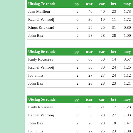
Uitslag 7e ronde
pp
tcar
car
brt
moy
Jean Mailleur
2
40
40
23
1.73
Rachel Venrooij
0
30
19
11
1.72
Rinus Kriekaard
2
25
25
31
0.80
John Bax
2
28
28
28
1.00
Uitslag 6e ronde
pp
tcar
car
brt
moy
Rudy Rousseau
0
60
50
14
3.57
Rachel Venrooij
2
30
30
24
1.25
Ivo Smits
2
27
27
24
1.12
John Bax
2
28
28
23
1.21
Uitslag 5e ronde
pp
tcar
car
brt
moy
Rudy Rousseau
0
60
21
17
1.23
Rachel Venrooij
0
30
28
27
1.03
John Bax
2
28
28
19
1.47
Ivo Smits
0
27
25
23
1.08