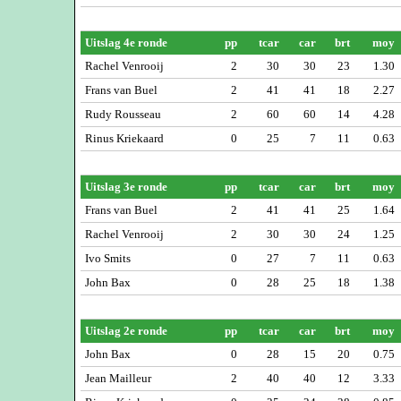
Uitslag 4e ronde
pp
tcar
car
brt
moy
Rachel Venrooij
2
30
30
23
1.30
Frans van Buel
2
41
41
18
2.27
Rudy Rousseau
2
60
60
14
4.28
Rinus Kriekaard
0
25
7
11
0.63
Uitslag 3e ronde
pp
tcar
car
brt
moy
Frans van Buel
2
41
41
25
1.64
Rachel Venrooij
2
30
30
24
1.25
Ivo Smits
0
27
7
11
0.63
John Bax
0
28
25
18
1.38
Uitslag 2e ronde
pp
tcar
car
brt
moy
John Bax
0
28
15
20
0.75
Jean Mailleur
2
40
40
12
3.33