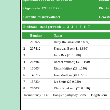
Organisatie: 12881 J.B.G.B.
Distri
Caramboles: intervaltabel
Gewest:
Eindstand
- stand per ronde:
1
-
2
-
3
-
4
-
5
-
6
-
7
Bondsnr
Naam
1
218027
Rudy Rousseau (60 2.890)
2
207412
Frans van Buel (41 1.830)
3
John Bax (28 1.000)
4
206660
Rachel Venrooij (30 1.100)
5
106034
Rinus Heijink (28 1.040)
6
145712
Jean Mailleur (40 1.770)
7
157334
Ivo Smits (27 0.950)
8
264033
Rinus Kriekaard (25 0.810)
Toernooimoy.: 1.48 Hoogste partijmoy.: 2.85 Hoogste serie: 