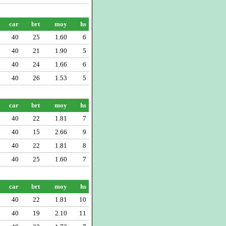
car
brt
moy
hs
40
25
1.60
6
40
21
1.90
5
40
24
1.66
6
40
26
1.53
5
car
brt
moy
hs
40
22
1.81
7
40
15
2.66
9
40
22
1.81
8
40
25
1.60
7
car
brt
moy
hs
40
22
1.81
10
40
19
2.10
11