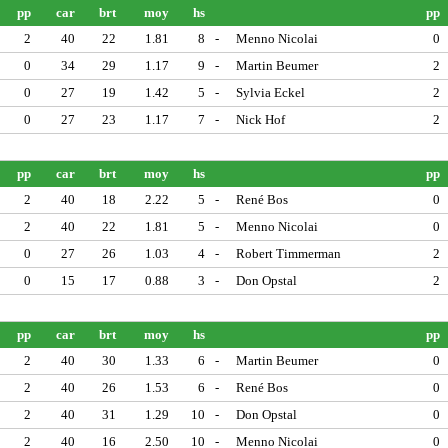
pp
car
brt
moy
hs
pp
2
40
22
1.81
8
-
Menno Nicolai
0
0
34
29
1.17
9
-
Martin Beumer
2
0
27
19
1.42
5
-
Sylvia Eckel
2
0
27
23
1.17
7
-
Nick Hof
2
pp
car
brt
moy
hs
pp
2
40
18
2.22
5
-
René Bos
0
2
40
22
1.81
5
-
Menno Nicolai
0
0
27
26
1.03
4
-
Robert Timmerman
2
0
15
17
0.88
3
-
Don Opstal
2
pp
car
brt
moy
hs
pp
2
40
30
1.33
6
-
Martin Beumer
0
2
40
26
1.53
6
-
René Bos
0
2
40
31
1.29
10
-
Don Opstal
0
2
40
16
2.50
10
-
Menno Nicolai
0