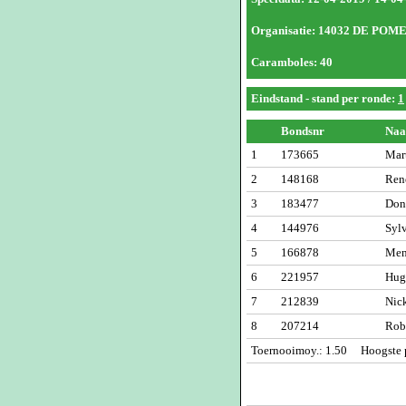
Organisatie: 14032 DE PO
Caramboles: 40
Eindstand
- stand per ronde:
1
Bondsnr
Na
1
173665
Mar
2
148168
Ren
3
183477
Don
4
144976
Sylv
5
166878
Men
6
221957
Hug
7
212839
Nic
8
207214
Rob
Toernooimoy.: 1.50 Hoogste p