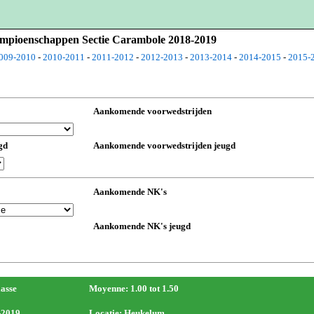
Kampioenschappen Sectie Carambole 2018-2019
009-2010
-
2010-2011
-
2011-2012
-
2012-2013
-
2013-2014
-
2014-2015
-
2015-
Aankomende voorwedstrijden
gd
Aankomende voorwedstrijden jeugd
Aankomende NK's
Aankomende NK's jeugd
lasse
Moyenne: 1.00 tot 1.50
-2019
Locatie: Heukelum