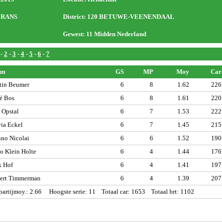
MERANS
District: 120 BETUWE-VEENENDAAL
Gewest: 11 Midden Nederland
-
2
-
3
-
4
-
5
-
6
-
7
am
GS
MP
Moy
Car
tin Beumer
6
8
1.62
226
é Bos
6
8
1.61
220
 Opstal
6
7
1.53
222
ia Eckel
6
7
1.45
215
no Nicolai
6
6
1.52
190
o Klein Holte
6
4
1.44
176
k Hof
6
4
1.41
197
ert Timmerman
6
4
1.39
207
artijmoy.: 2.66 Hoogste serie: 11 Totaal car: 1653 Totaal brt: 1102