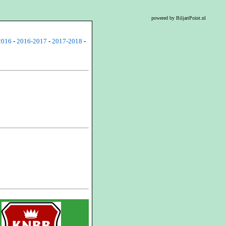
powered by BiljartPoint.nl
2016
-
2016-2017
-
2017-2018
-