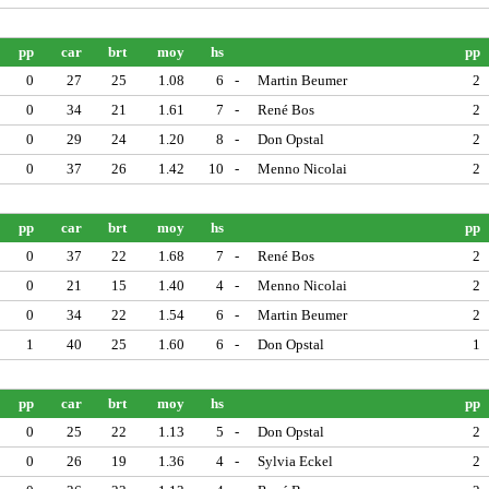
pp
car
brt
moy
hs
pp
0
27
25
1.08
6
-
Martin Beumer
2
0
34
21
1.61
7
-
René Bos
2
0
29
24
1.20
8
-
Don Opstal
2
0
37
26
1.42
10
-
Menno Nicolai
2
pp
car
brt
moy
hs
pp
0
37
22
1.68
7
-
René Bos
2
0
21
15
1.40
4
-
Menno Nicolai
2
0
34
22
1.54
6
-
Martin Beumer
2
1
40
25
1.60
6
-
Don Opstal
1
pp
car
brt
moy
hs
pp
0
25
22
1.13
5
-
Don Opstal
2
0
26
19
1.36
4
-
Sylvia Eckel
2