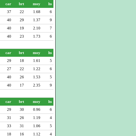
car
brt
moy
hs
37
22
1.68
6
40
29
1.37
9
40
19
2.10
7
40
23
1.73
6
car
brt
moy
hs
29
18
1.61
5
27
22
1.22
6
40
26
1.53
5
40
17
2.35
9
car
brt
moy
hs
29
30
0.96
6
31
26
1.19
4
33
31
1.06
5
18
16
1.12
4