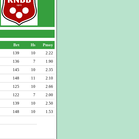
Brt
Hs
Pmoy
139
10
2.22
136
7
1.90
145
10
2.35
148
11
2.10
125
10
2.66
122
7
2.00
139
10
2.50
148
10
1.53